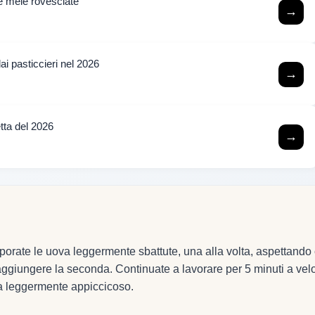
lle mele rovesciate
→
dai pasticcieri nel 2026
→
etta del 2026
→
porate le uova leggermente sbattute, una alla volta, aspettando
ggiungere la seconda. Continuate a lavorare per 5 minuti a velo
ra leggermente appiccicoso.