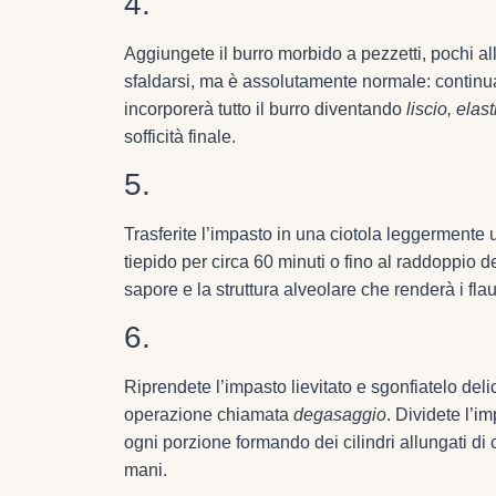
4.
Aggiungete il burro morbido a pezzetti, pochi a
sfaldarsi, ma è assolutamente normale: continua
incorporerà tutto il burro diventando
liscio, elast
sofficità finale.
5.
Trasferite l’impasto in una ciotola leggermente u
tiepido per circa 60 minuti o fino al raddoppio 
sapore e la struttura alveolare che renderà i flauti
6.
Riprendete l’impasto lievitato e sgonfiatelo de
operazione chiamata
degasaggio
. Dividete l’i
ogni porzione formando dei cilindri allungati di c
mani.