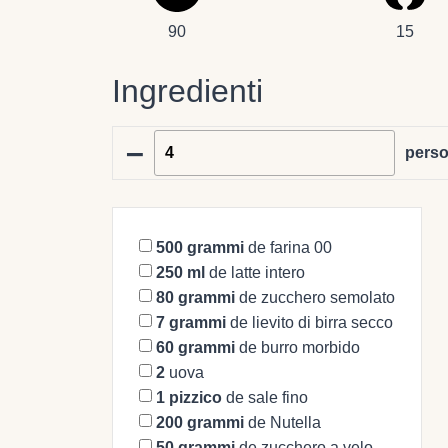
90
15
Ingredienti
–
pers
500
grammi
de farina 00
250
ml
de latte intero
80
grammi
de zucchero semolato
7
grammi
de lievito di birra secco
60
grammi
de burro morbido
2
uova
1
pizzico
de sale fino
200
grammi
de Nutella
50
grammi
de zucchero a velo