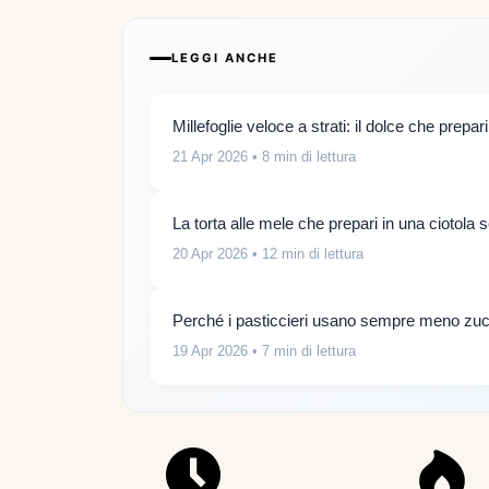
LEGGI ANCHE
Millefoglie veloce a strati: il dolce che prepar
21 Apr 2026
• 8 min di lettura
La torta alle mele che prepari in una ciotola 
20 Apr 2026
• 12 min di lettura
Perché i pasticcieri usano sempre meno zucc
19 Apr 2026
• 7 min di lettura