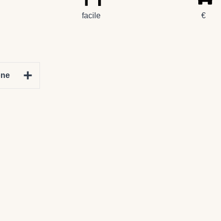
facile
€
+
one