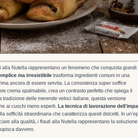
i alla Nutella rappresentano un fenomeno che conquista grandi
plice ma irresistibile
trasforma ingredienti comuni in una
prima ancora di essere servita. La consistenza
super soffice
bre crema spalmabile, crea un contrasto perfetto che spiega il
a tradizione delle merende veloci italiane, questa versione
nche ai cuochi meno esperti.
La tecnica di lavorazione dell’imp
lla sofficità straordinaria che caratterizza questi dolcetti. In un’
are alla qualità, i flauti alla Nutella rappresentano la soluzione
stupisca davvero.