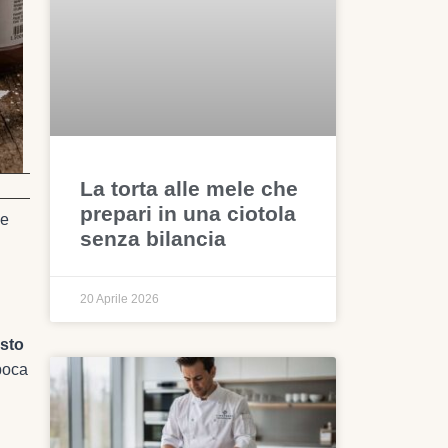
La torta alle mele che
prepari in una ciotola
 e
senza bilancia
20 Aprile 2026
asto
epoca