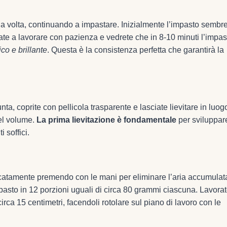
lla volta, continuando a impastare. Inizialmente l’impasto sembr
te a lavorare con pazienza e vedrete che in 8-10 minuti l’impas
ico e brillante
. Questa è la consistenza perfetta che garantirà la
nta, coprite con pellicola trasparente e lasciate lievitare in luog
del volume.
La prima lievitazione è fondamentale
per sviluppare
 soffici.
licatamente premendo con le mani per eliminare l’aria accumulat
mpasto in 12 porzioni uguali di circa 80 grammi ciascuna. Lavora
irca 15 centimetri, facendoli rotolare sul piano di lavoro con le