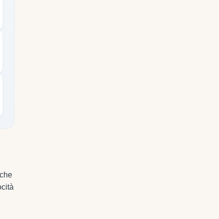
 che
cità