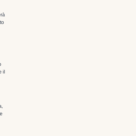
erà
to
o
 il
a,
te