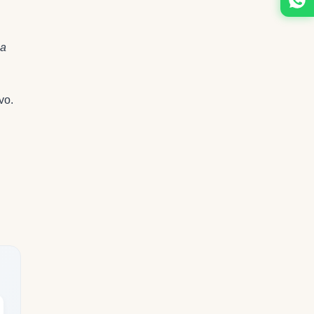
za
vo.