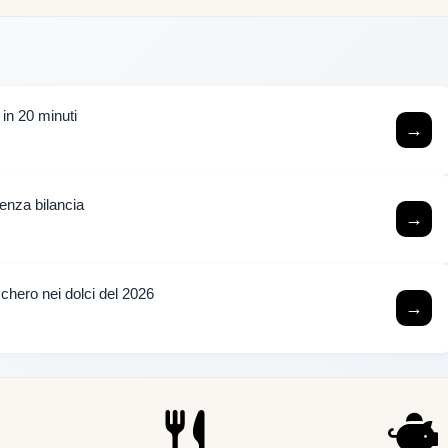
i in 20 minuti
→
senza bilancia
→
hero nei dolci del 2026
→