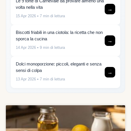
Le 9 torte di Carnevale da provare almeno una
volta nella vita
→
15 Apr 2026
• 7 min di lettura
Biscotti friabili in una ciotola: la ricetta che non
sporca la cucina
→
14 Apr 2026
• 9 min di lettura
Dolci monoporzione: piccoli, eleganti e senza
sensi di colpa
→
13 Apr 2026
• 7 min di lettura