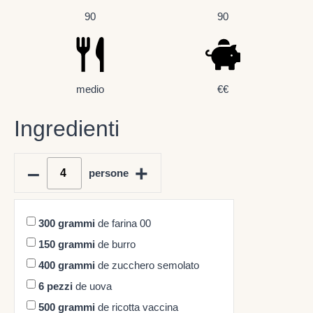
90
90
medio
€€
Ingredienti
–
+
persone
300
grammi
de farina 00
150
grammi
de burro
400
grammi
de zucchero semolato
6
pezzi
de uova
500
grammi
de ricotta vaccina