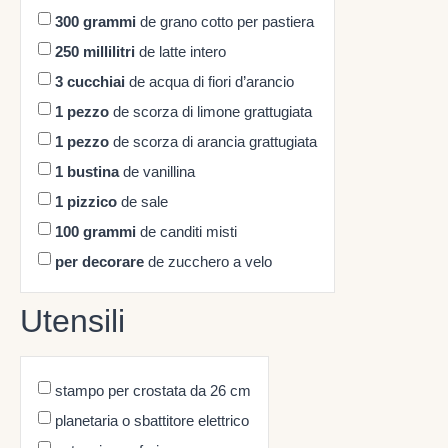
300
grammi
de grano cotto per pastiera
250
millilitri
de latte intero
3
cucchiai
de acqua di fiori d’arancio
1
pezzo
de scorza di limone grattugiata
1
pezzo
de scorza di arancia grattugiata
1
bustina
de vanillina
1
pizzico
de sale
100
grammi
de canditi misti
per decorare
de zucchero a velo
Utensili
stampo per crostata da 26 cm
planetaria o sbattitore elettrico