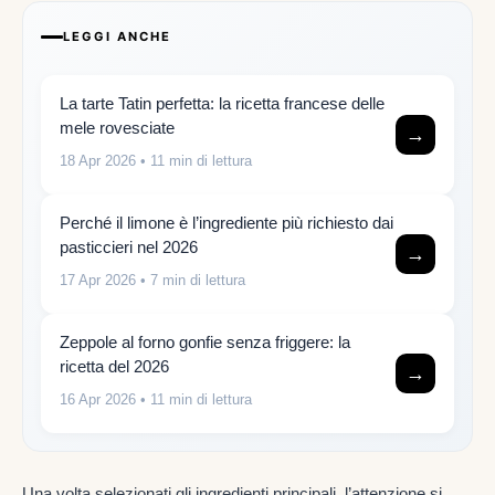
LEGGI ANCHE
La tarte Tatin perfetta: la ricetta francese delle
mele rovesciate
→
18 Apr 2026
• 11 min di lettura
Perché il limone è l’ingrediente più richiesto dai
pasticcieri nel 2026
→
17 Apr 2026
• 7 min di lettura
Zeppole al forno gonfie senza friggere: la
ricetta del 2026
→
16 Apr 2026
• 11 min di lettura
Una volta selezionati gli ingredienti principali, l’attenzione si