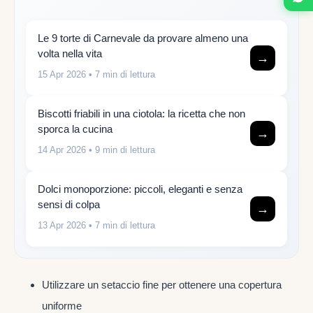
Le 9 torte di Carnevale da provare almeno una
volta nella vita
→
15 Apr 2026
• 7 min di lettura
Biscotti friabili in una ciotola: la ricetta che non
sporca la cucina
→
14 Apr 2026
• 9 min di lettura
Dolci monoporzione: piccoli, eleganti e senza
sensi di colpa
→
13 Apr 2026
• 7 min di lettura
Utilizzare un setaccio fine per ottenere una copertura
uniforme