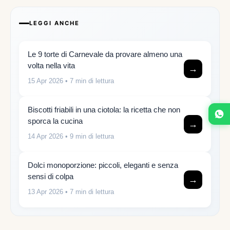
LEGGI ANCHE
Le 9 torte di Carnevale da provare almeno una
volta nella vita
→
15 Apr 2026
• 7 min di lettura
Biscotti friabili in una ciotola: la ricetta che non
sporca la cucina
→
14 Apr 2026
• 9 min di lettura
Dolci monoporzione: piccoli, eleganti e senza
sensi di colpa
→
13 Apr 2026
• 7 min di lettura