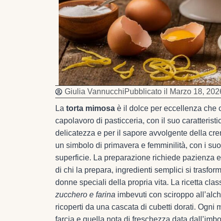
Giulia Vannucchi
Pubblicato il
Marzo 18, 202
La
torta mimosa
è il dolce per eccellenza che 
capolavoro di pasticceria, con il suo caratteristi
delicatezza e per il sapore avvolgente della cr
un simbolo di primavera e femminilità, con i suo
superficie. La preparazione richiede pazienza e p
di chi la prepara, ingredienti semplici si trasfo
donne speciali della propria vita. La ricetta cla
zucchero e farina
imbevuti con sciroppo all’alch
ricoperti da una cascata di cubetti dorati. Ogni
farcia e quella nota di freschezza data dall’imbo