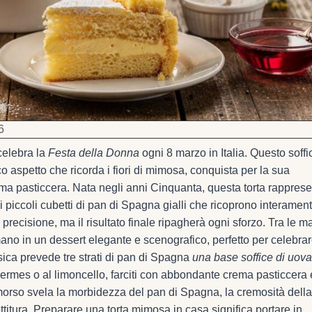
6
celebra la
Festa della Donna
ogni 8 marzo in Italia. Questo soffi
co aspetto che ricorda i fiori di mimosa, conquista per la sua
ema pasticcera. Nata negli anni Cinquanta, questa torta rappres
i piccoli cubetti di pan di Spagna gialli che ricoprono interament
recisione, ma il risultato finale ripagherà ogni sforzo. Tra le m
rmano in un dessert elegante e scenografico, perfetto per celebrar
ssica prevede tre strati di pan di Spagna
una base soffice di uova
ermes o al limoncello, farciti con abbondante crema pasticcera 
 morso svela la morbidezza del pan di Spagna, la cremosità della
ttitura. Preparare una torta mimosa in casa significa portare in