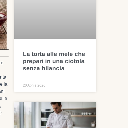
La torta alle mele che
prepari in una ciotola
ce
senza bilancia
enta
e la
20 Aprile 2026
ani
e le
,
e