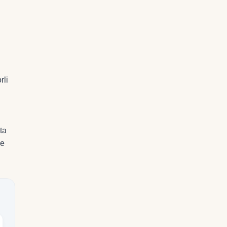
rli
ta
 e